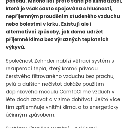
pohodu. Mnoho lidí proto sahá po klimatizaci,
která je však často spojována s hlučností,
nepříjemným prouděním studeného vzduchu
nebo bolestmi v krku. Existují ale i
alternativní způsoby, jak doma udržet
příjemné klima bez výrazných teplotních
výkyvů.
Společnost Zehnder nabízí větrací systém s
rekuperací tepla, který kromě přívodu
čerstvého filtrovaného vzduchu bez prachu,
pylů a dalších nečistot dokáže použitím
doplňkového modulu ComfoClime vzduch v
létě dochlazovat a v zimě dohřívat. Ještě více
tím zpříjemňuje vnitřní klima, a to energeticky
účinným způsobem.