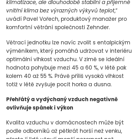
klimatizace, ale dlouhodobě stabilní a příjemné
vnitřní klima bez výrazných výkyvů teplot
,“
uvádí Pavel Vořech, produktový manažer pro
komfortní větrání společnosti Zehnder.
Větrací jednotku lze navíc zvolit s entalpickým
výměníkem, který pomáhá udržovat v interiéru
optimální vlhkost vzduchu. V zimě se ideální
hodnota pohybuje mezi 45 a 60 %, v létě pak
kolem 40 až 55 %. Právě příliš vysoká vlhkost
totiž v létě zvyšuje pocit horka a dusna.
Přehřátý a vydýchaný vzduch negativně
ovlivňuje spánek i výkon
Kvalita vzduchu v domácnostech může být
podle odborníků až pětkrát horší než venku,