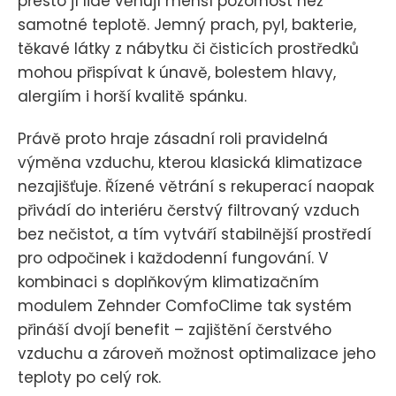
přesto jí lidé věnují menší pozornost než
samotné teplotě. Jemný prach, pyl, bakterie,
těkavé látky z nábytku či čisticích prostředků
mohou přispívat k únavě, bolestem hlavy,
alergiím i horší kvalitě spánku.
Právě proto hraje zásadní roli pravidelná
výměna vzduchu, kterou klasická klimatizace
nezajišťuje. Řízené větrání s rekuperací naopak
přivádí do interiéru čerstvý filtrovaný vzduch
bez nečistot, a tím vytváří stabilnější prostředí
pro odpočinek i každodenní fungování. V
kombinaci s doplňkovým klimatizačním
modulem Zehnder ComfoClime tak systém
přináší dvojí benefit – zajištění čerstvého
vzduchu a zároveň možnost optimalizace jeho
teploty po celý rok.