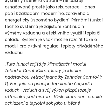
Systémy řízeného větrání – nejčastěji
označované prostě jako rekuperace – dnes
patří k základům moderního, zdravého a
energeticky úsporného bydlení. Primární funkcí
těchto systémů je zajištění kontinuální
výměny vzduchu a efektivního využití tepla či
chladu. Systém je však možné rozšířit také o
modul pro aktivní regulaci teploty přiváděného
vzduchu.
„
Tuto funkci zajišťuje klimatizační modul
Zehnder ComfoClime, který je ideální
nadstavbou větrací jednotky Zehnder ComfoAir
Q. Funguje na principu tepelného čerpadla
vzduch–vzduch a svůj výkon přizpůsobuje
aktuálním podmínkám. Výsledkem není prudké
ochlazení a teplotní šok jako u běžné