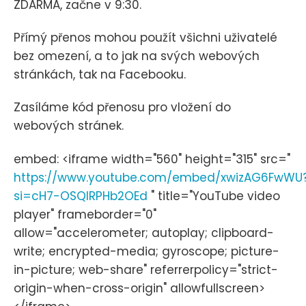
ZDARMA, začne v 9:30.
Přímý přenos mohou použít všichni uživatelé
bez omezení, a to jak na svých webových
stránkách, tak na Facebooku.
Zasíláme kód přenosu pro vložení do
webových stránek.
embed: <iframe width="560" height="315" src="
https://www.youtube.com/embed/xwizAG6FwWU
si=cH7-OSQIRPHb2OEd
" title="YouTube video
player" frameborder="0"
allow="accelerometer; autoplay; clipboard-
write; encrypted-media; gyroscope; picture-
in-picture; web-share" referrerpolicy="strict-
origin-when-cross-origin" allowfullscreen>