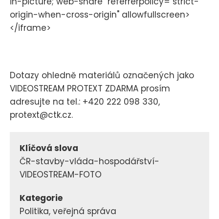
in-picture; web-share" referrerpolicy="strict-
origin-when-cross-origin" allowfullscreen>
</iframe>
Dotazy ohledně materiálů označených jako
VIDEOSTREAM PROTEXT ZDARMA prosím
adresujte na tel.: +420 222 098 330,
protext@ctk.cz.
Klíčová slova
ČR-stavby-vláda-hospodářství-
VIDEOSTREAM-FOTO
Kategorie
Politika, veřejná správa