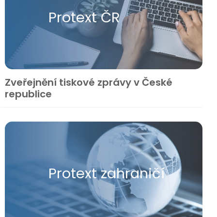
Protext ČR
Zveřejnění tiskové zprávy v České
republice
Protext zahraničí