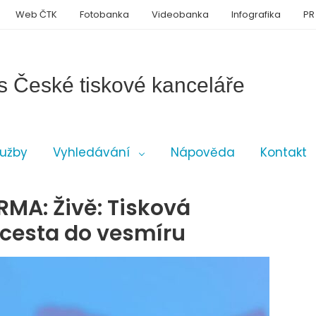
Web ČTK
Fotobanka
Videobanka
Infografika
PR
s České tiskové kanceláře
lužby
Vyhledávání
Nápověda
Kontakt
MA: Živě: Tisková
 cesta do vesmíru