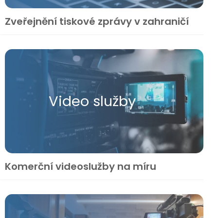
Zveřejnění tiskové zprávy v zahraničí
Video služby
Komerční videoslužby na míru