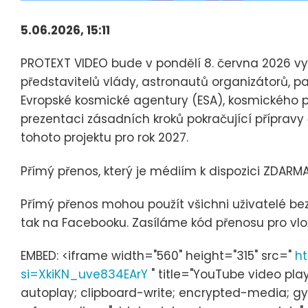
5.06.2026, 15:11
PROTEXT VIDEO bude v pondělí 8. června 2026 vys
představitelů vlády, astronautů organizátorů, p
Evropské kosmické agentury (ESA), kosmického pr
prezentaci zásadních kroků pokračující přípravy
tohoto projektu pro rok 2027.
Přímý přenos, který je médiím k dispozici ZDARMA
Přímý přenos mohou použít všichni uživatelé be
tak na Facebooku. Zasíláme kód přenosu pro vl
EMBED: <iframe width="560" height="315" src="
ht
si=XkiKN_uve834EArY
" title="YouTube video pl
autoplay; clipboard-write; encrypted-media; gy