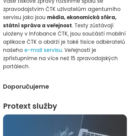
Vaše tiskové zprávy rozšíříme spolu se
zpravodajstvím ČTK uživatelům agenturního
servisu jako jsou
média, ekonomická sféra,
státní správa a veřejnost
. Texty zůstávají
uloženy v Infobance ČTK, jsou součástí mobilní
aplikace ČTK a obdrží je také tisíce odběratelů
našeho
e-mail servisu
. Veřejnosti je
zpřístupníme na více než 15 zpravodajských
portálech.
Doporučujeme
Protext služby