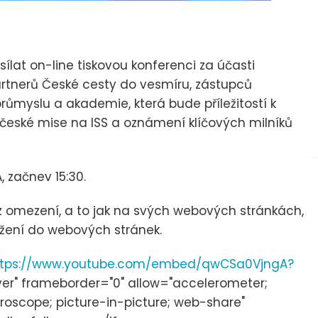
ílat on-line tiskovou konferenci za účasti
artnerů České cesty do vesmíru, zástupců
ůmyslu a akademie, která bude příležitostí k
 české mise na ISS a oznámení klíčových milníků
, začnev 15:30.
z omezení, a to jak na svých webových stránkách,
ožení do webových stránek.
tps://www.youtube.com/embed/qwCSa0VjngA?
ayer" frameborder="0" allow="accelerometer;
roscope; picture-in-picture; web-share"