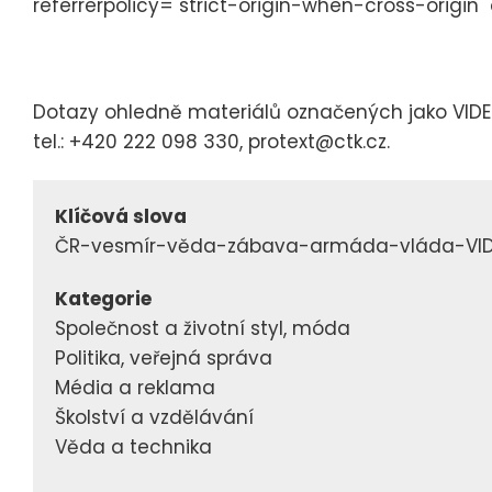
referrerpolicy="strict-origin-when-cross-origin"
Dotazy ohledně materiálů označených jako VID
tel.: +420 222 098 330, protext@ctk.cz.
Klíčová slova
ČR-vesmír-věda-zábava-armáda-vláda-VI
Kategorie
Společnost a životní styl, móda
Politika, veřejná správa
Média a reklama
Školství a vzdělávání
Věda a technika