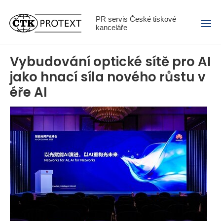
Menu
PR servis České tiskové
kanceláře
Vybudování optické sítě pro AI
jako hnací síla nového růstu v
éře AI