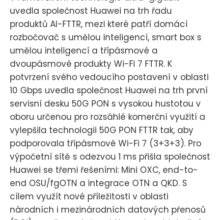
uvedla společnost Huawei na trh řadu
produktů AI-FTTR, mezi které patří domácí
rozbočovač s umělou inteligencí, smart box s
umělou inteligencí a třípásmové a
dvoupásmové produkty Wi-Fi 7 FTTR. K
potvrzení svého vedoucího postavení v oblasti
10 Gbps uvedla společnost Huawei na trh první
servisní desku 50G PON s vysokou hustotou v
oboru určenou pro rozsáhlé komerční využití a
vylepšila technologii 50G PON FTTR tak, aby
podporovala třípásmové Wi-Fi 7 (3+3+3). Pro
výpočetní sítě s odezvou 1 ms přišla společnost
Huawei se třemi řešeními: Mini OXC, end-to-
end OSU/fgOTN a integrace OTN a QKD. S
cílem využít nové příležitosti v oblasti
národních i mezinárodních datových přenosů