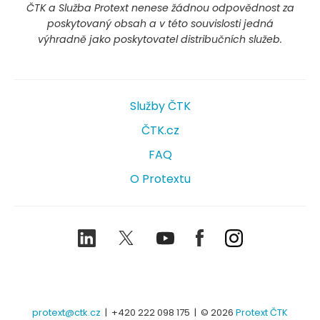
ČTK a Služba Protext nenese žádnou odpovědnost za
poskytovaný obsah a v této souvislosti jedná
výhradně jako poskytovatel distribučních služeb.
Služby ČTK
ČTK.cz
FAQ
O Protextu
LinkedIn
Twitter
Youtube
Facebook
Instagram
protext@ctk.cz
|
+420 222 098 175
| © 2026
Protext ČTK