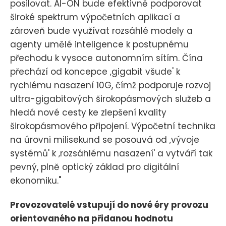
posilovat. AI-ON bude efektivně podporovat
široké spektrum výpočetních aplikací a
zároveň bude využívat rozsáhlé modely a
agenty umělé inteligence k postupnému
přechodu k vysoce autonomním sítím. Čína
přechází od koncepce ‚gigabit všude' k
rychlému nasazení 10G, čímž podporuje rozvoj
ultra-gigabitových širokopásmových služeb a
hledá nové cesty ke zlepšení kvality
širokopásmového připojení. Výpočetní technika
na úrovni milisekund se posouvá od ‚vývoje
systémů' k ‚rozsáhlému nasazení' a vytváří tak
pevný, plně optický základ pro digitální
ekonomiku."
Provozovatelé vstupují do nové éry provozu
orientovaného na přidanou hodnotu