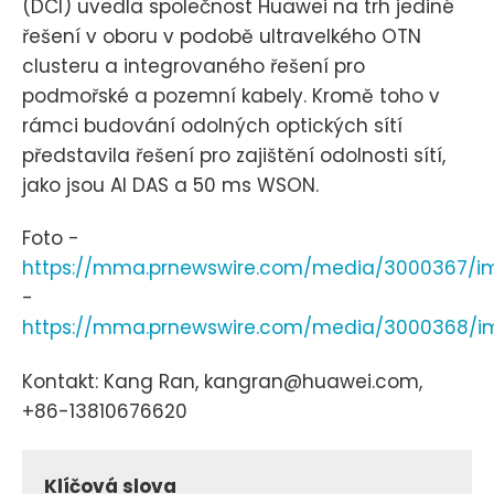
(DCI) uvedla společnost Huawei na trh jediné
řešení v oboru v podobě ultravelkého OTN
clusteru a integrovaného řešení pro
podmořské a pozemní kabely. Kromě toho v
rámci budování odolných optických sítí
představila řešení pro zajištění odolnosti sítí,
jako jsou AI DAS a 50 ms WSON.
Foto -
https://mma.prnewswire.com/media/3000367/im
-
https://mma.prnewswire.com/media/3000368/i
Kontakt: Kang Ran, kangran@huawei.com,
+86-13810676620
Klíčová slova