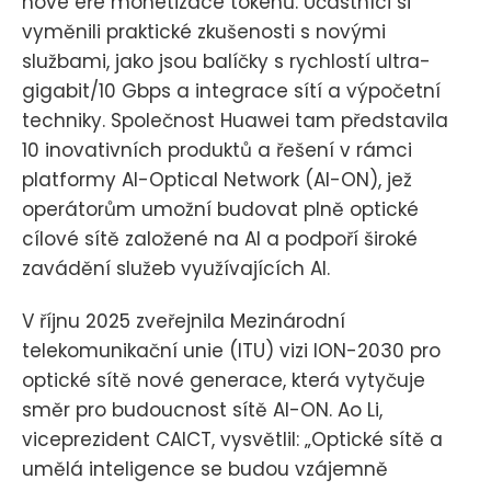
nové éře monetizace tokenů. Účastníci si
vyměnili praktické zkušenosti s novými
službami, jako jsou balíčky s rychlostí ultra-
gigabit/10 Gbps a integrace sítí a výpočetní
techniky. Společnost Huawei tam představila
10 inovativních produktů a řešení v rámci
platformy AI-Optical Network (AI-ON), jež
operátorům umožní budovat plně optické
cílové sítě založené na AI a podpoří široké
zavádění služeb využívajících AI.
V říjnu 2025 zveřejnila Mezinárodní
telekomunikační unie (ITU) vizi ION-2030 pro
optické sítě nové generace, která vytyčuje
směr pro budoucnost sítě AI-ON. Ao Li,
viceprezident CAICT, vysvětlil: „Optické sítě a
umělá inteligence se budou vzájemně