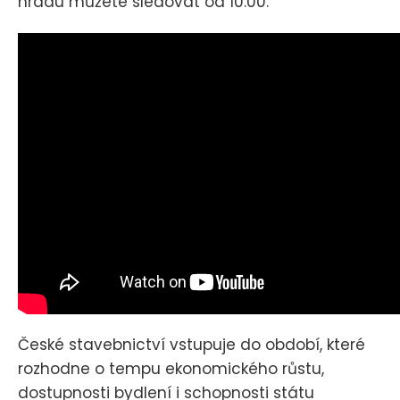
hradu můžete sledovat od 10:00.
České stavebnictví vstupuje do období, které
rozhodne o tempu ekonomického růstu,
dostupnosti bydlení i schopnosti státu