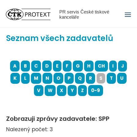
Menu
PR servis České tiskové
kanceláře
Seznam všech zadavatelů
A
B
C
D
E
F
G
H
CH
I
J
K
L
M
N
O
P
Q
R
S
T
U
V
W
X
Y
Z
0-9
Zobrazuji zprávy zadavatele: SPP
Nalezený počet: 3