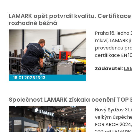
LAMARK opět potvrdil kvalitu. Certifikac
rozhodně běžná
Praha 16. ledna 
mluví, LAMARK j
provedenou prac
certifikace EN 1
Zadavatel:
LA
16.01.2026 13:13
Společnost LAMARK získala ocenění TOP 
Nový Bydžov 31.
velkým úspěche
FOR ARCH 2024, 
200 m² LAMARK př