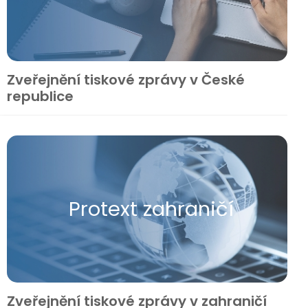
Zveřejnění tiskové zprávy v České
republice
Protext zahraničí
Zveřejnění tiskové zprávy v zahraničí