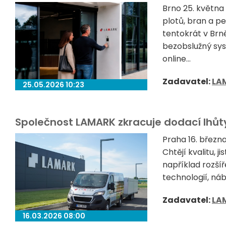
Brno 25. května
plotů, bran a p
tentokrát v Brně
bezobslužný sys
online...
Zadavatel:
LA
25.05.2026 10:23
Společnost LAMARK zkracuje dodací lhůty
Praha 16. březn
Chtějí kvalitu, 
například rozší
technologií, ná
Zadavatel:
LA
16.03.2026 08:00