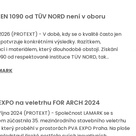
e EN 1090 od TÜV NORD není v oboru
2026 (PROTEXT) - V době, kdy se o kvalitě často jen
i potvrzuje konkrétními výsledky. Razítkem,
í i materiálem, který dlouhodobě obstojí. Získání
090 od respektované instituce TÜV NORD, tak...
MARK
EXPO na veletrhu FOR ARCH 2024
 října 2024 (PROTEXT) - Společnost LAMARK se s
m zúčastnila 35. mezinárodního stavebního veletrhu
který proběhl v prostorách PVA EXPO Praha. Na ploše
edstavil široké portfolio svých inovativních...