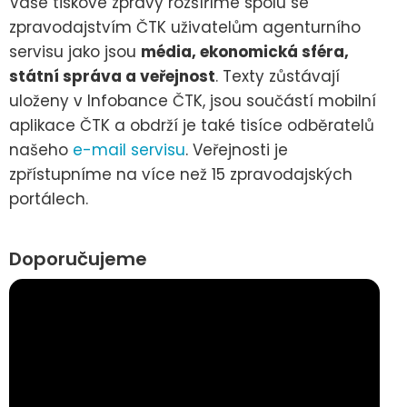
Vaše tiskové zprávy rozšíříme spolu se
zpravodajstvím ČTK uživatelům agenturního
servisu jako jsou
média, ekonomická sféra,
státní správa a veřejnost
. Texty zůstávají
uloženy v Infobance ČTK, jsou součástí mobilní
aplikace ČTK a obdrží je také tisíce odběratelů
našeho
e-mail servisu
. Veřejnosti je
zpřístupníme na více než 15 zpravodajských
portálech.
Doporučujeme