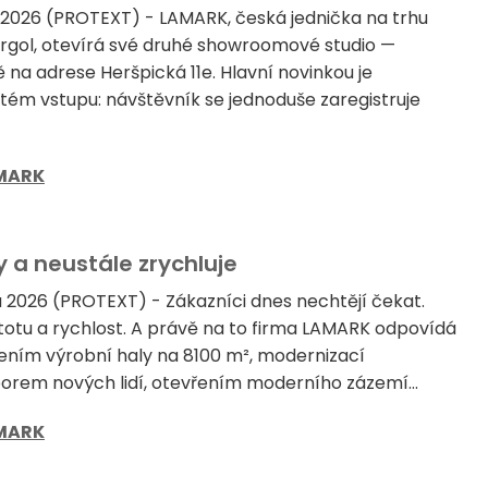
 2026 (PROTEXT) - LAMARK, česká jednička na trhu
ergol, otevírá své druhé showroomové studio —
 na adrese Heršpická 11e. Hlavní novinkou je
tém vstupu: návštěvník se jednoduše zaregistruje
MARK
 a neustále zrychluje
a 2026 (PROTEXT) - Zákazníci dnes nechtějí čekat.
jistotu a rychlost. A právě na to firma LAMARK odpovídá
řením výrobní haly na 8100 m², modernizací
borem nových lidí, otevřením moderního zázemí...
MARK