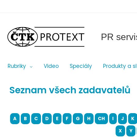
PR servi
Rubriky
Video
Speciály
Produkty a s
Seznam všech zadavatelů
A
B
C
D
E
F
G
H
CH
I
J
K
X
Y