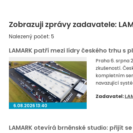
Zobrazuji zprávy zadavatele: L
Nalezený počet: 5
LAMARK patří mezi lídry českého trhu s 
Praha 6. srpna 2
zkušeností. Čes
kompletním serv
navazující systé
Zadavatel:
LA
6.08.2026 13:40
LAMARK otevírá brněnské studio: přijít s