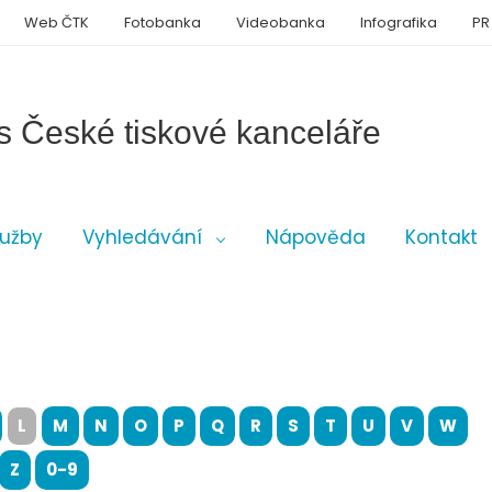
Web ČTK
Fotobanka
Videobanka
Infografika
PR
s České tiskové kanceláře
lužby
Vyhledávání
Nápověda
Kontakt
L
M
N
O
P
Q
R
S
T
U
V
W
Z
0-9