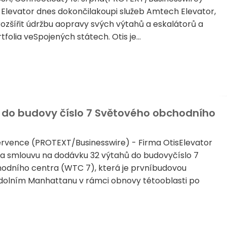
 Elevator dnes dokončilakoupi služeb Amtech Elevator,
rozšířit údržbu aopravy svých výtahů a eskalátorů a
folia veSpojených státech. Otis je...
 do budovy číslo 7 Světového obchodního
rvence (PROTEXT/Businesswire) - Firma OtisElevator
a smlouvu na dodávku 32 výtahů do budovyčíslo 7
odního centra (WTC 7), která je prvníbudovou
dolním Manhattanu v rámci obnovy tétooblasti po