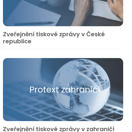
Zveřejnění tiskové zprávy v České
republice
Protext zahraničí
Zveřejnění tiskové zprávy v zahraničí