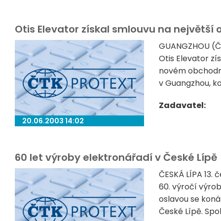
Otis Elevator získal smlouvu na největší
GUANGZHOU (Čín
Otis Elevator zí
novém obchodní
v Guangzhou, kom
Zadavatel:
20.06.2003 14:02
60 let výroby elektronářadí v České Lípě
ČESKÁ LÍPA 13. 
60. výročí výro
oslavou se koná
České Lípě. Spo