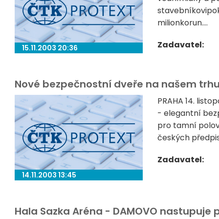
stavebníkovipoku
milionkorun....
Zadavatel:
15.11.2003 20:36
Nové bezpečnostní dveře na našem trh
PRAHA 14. listo
- elegantní bez
pro tamní polov
českých předpisů
Zadavatel:
14.11.2003 13:45
Hala Sazka Aréna - DAMOVO nastupuje pl