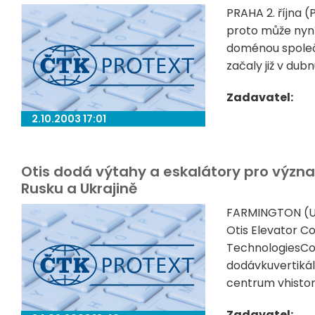
PRAHA 2. října (
proto může nyní
doménou společ
začaly již v dub
Zadavatel:
2.10.2003 17:01
Otis dodá výtahy a eskalátory pro význam
Rusku a Ukrajině
FARMINGTON (US
Otis Elevator C
TechnologiesCor
dodávkuvertikál
centrum vhistori
Zadavatel: