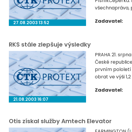
PísníkČeperka. 
všechnapráva, po
Zadavatel:
27.08.2003 13:52
RKS stále zlepšuje výsledky
PRAHA 21. srpna
České republice
prvním pololetí
obrat ve výši 1,2 
Zadavatel:
21.08.2003 16:07
Otis získal služby Amtech Elevator
FARMINGTON (US