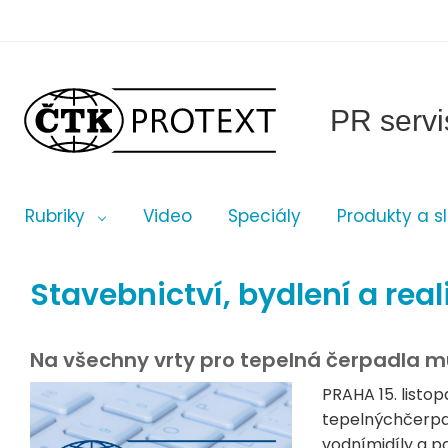
PR servi
Rubriky
Video
Speciály
Produkty a s
Stavebnictví, bydlení a real
Na všechny vrty pro tepelná čerpadla m
PRAHA 15. listo
tepelnýchčerpad
vodnímidíly a p