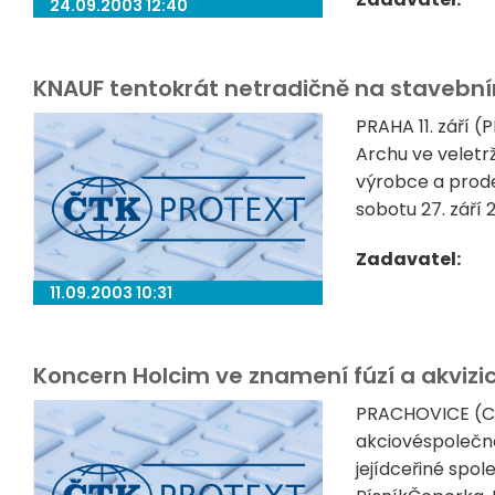
24.09.2003 12:40
KNAUF tentokrát netradičně na stavební
PRAHA 11. září 
Archu ve veletr
výrobce a prode
sobotu 27. září
Zadavatel:
11.09.2003 10:31
Koncern Holcim ve znamení fúzí a akvizi
PRACHOVICE (Ch
akciovéspolečno
jejídceřiné spo