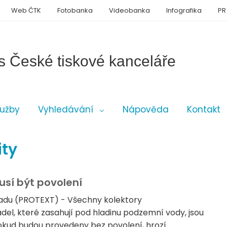
Web ČTK
Fotobanka
Videobanka
Infografika
PR
s České tiskové kanceláře
lužby
Vyhledávání
Nápověda
Kontakt
ity
usí být povolení
padu (PROTEXT) - Všechny kolektory
el, které zasahují pod hladinu podzemní vody, jsou
okud budou provedeny bez povolení, hrozí