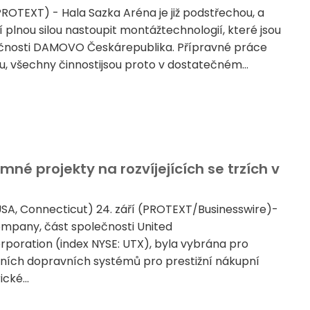
PROTEXT) - Hala Sazka Aréna je již podstřechou, a
 plnou silou nastoupit montážtechnologií, které jsou
nosti DAMOVO Českárepublika. Přípravné práce
nu, všechny činnostijsou proto v dostatečném...
né projekty na rozvíjejících se trzích v
A, Connecticut) 24. září (PROTEXT/Businesswire)-
ompany, část společnosti United
poration (index NYSE: UTX), byla vybrána pro
ních dopravních systémů pro prestižní nákupní
cké...