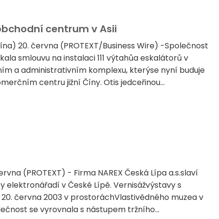
 obchodní centrum v Asii
a) 20. června (PROTEXT/Business Wire) -Společnost
skala smlouvu na instalaci 111 výtahůa eskalátorů v
m a administrativním komplexu, kterýse nyní buduje
erčním centru jižní Číny. Otis jedceřinou...
června (PROTEXT) - Firma NAREX Česká Lípa a.s.slaví
by elektronářadí v České Lípě. Vernisážvýstavy s
 20. června 2003 v prostoráchVlastivědného muzea v
lečnost se vyrovnala s nástupem tržního...