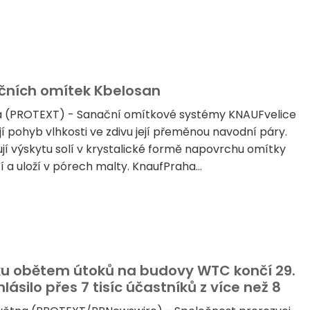
ačních omítek Kbelosan
a (PROTEXT) - Sanační omítkové systémy KNAUFvelice
í pohyb vlhkosti ve zdivu její přeměnou navodní páry.
í výskytu solí v krystalické formě napovrchu omítky
tí a uloží v pórech malty. KnaufPraha...
ku obětem útoků na budovy WTC končí 29.
ásilo přes 7 tisíc účastníků z více než 8