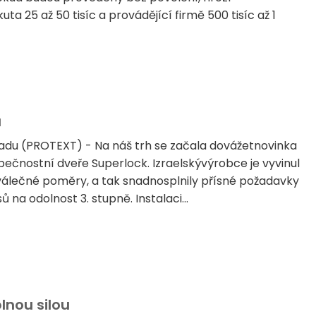
ta 25 až 50 tisíc a provádějící firmě 500 tisíc až 1
u
padu (PROTEXT) - Na náš trh se začala dovážetnovinka
pečnostní dveře Superlock. Izraelskývýrobce je vyvinul
álečné poměry, a tak snadnosplnily přísné požadavky
 na odolnost 3. stupně. Instalaci...
nou silou