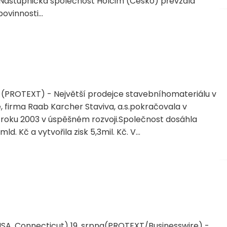
Nástupnická společnost Holcim (Česko) převzala
vinnosti...
 (PROTEXT) - Největší prodejce stavebníhomateriálu v
, firma Raab Karcher Staviva, a.s.pokračovala v
 roku 2003 v úspěšném rozvoji.Společnost dosáhla
mld. Kč a vytvořila zisk 5,3mil. Kč. V...
A, Connecticut) 19. srpna(PROTEXT/Businesswire) -