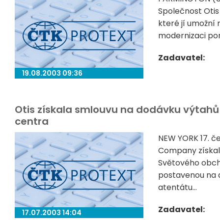
Společnost Otis
které jí umožní 
modernizaci port
Zadavatel:
19.08.2003 09:36
Otis získala smlouvu na dodávku výtahů
centra
NEW YORK 17. če
Company získal
Světového obch
postavenou na 
atentátu...
Zadavatel:
17.07.2003 14:04