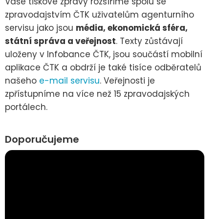
Vaše tiskové zprávy rozšíříme spolu se
zpravodajstvím ČTK uživatelům agenturního
servisu jako jsou
média, ekonomická sféra,
státní správa a veřejnost
. Texty zůstávají
uloženy v Infobance ČTK, jsou součástí mobilní
aplikace ČTK a obdrží je také tisíce odběratelů
našeho
e-mail servisu
. Veřejnosti je
zpřístupníme na více než 15 zpravodajských
portálech.
Doporučujeme