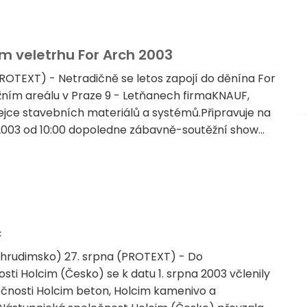
m veletrhu For Arch 2003
(PROTEXT) - Netradičně se letos zapojí do děnína For
žním areálu v Praze 9 - Letňanech firmaKNAUF,
jce stavebních materiálů a systémů.Připravuje na
 2003 od 10:00 dopoledne zábavně-soutěžní show...
c
rudimsko) 27. srpna (PROTEXT) - Do
sti Holcim (Česko) se k datu 1. srpna 2003 včlenily
lečnosti Holcim beton, Holcim kamenivo a