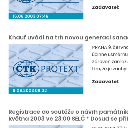
Zadavatel:
16.06.2003 07:46
Knauf uvádí na trh novou generaci san
PRAHA 9. červn
účinně usměrňuj
Zároveň zamezuj
tím, že je zachy
Zadavatel:
9.06.2003 08:02
Registrace do soutěže o návrh památní
května 2003 ve 23:00 SELČ * Dosud se přihl