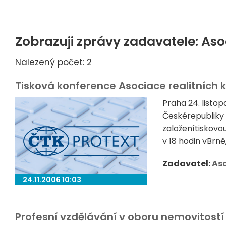
Zobrazuji zprávy zadavatele: Aso
Nalezený počet: 2
Tisková konference Asociace realitních 
Praha 24. listo
Českérepubliky (
založenítiskovo
v 18 hodin vBrně,
Zadavatel:
Aso
24.11.2006 10:03
Profesní vzdělávání v oboru nemovitostí