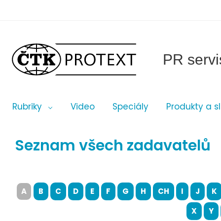
PR servi
Rubriky
Video
Speciály
Produkty a s
Seznam všech zadavatelů
A
B
C
D
E
F
G
H
CH
I
J
K
X
Y