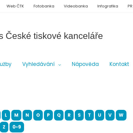
Web ČTK
Fotobanka
Videobanka
Infografika
PR
s České tiskové kanceláře
lužby
Vyhledávání
Nápověda
Kontakt
L
M
N
O
P
Q
R
S
T
U
V
W
Z
0-9