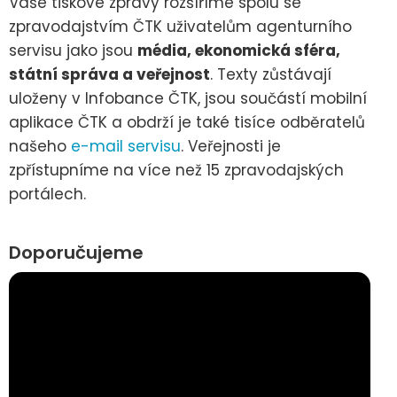
Vaše tiskové zprávy rozšíříme spolu se
zpravodajstvím ČTK uživatelům agenturního
servisu jako jsou
média, ekonomická sféra,
státní správa a veřejnost
. Texty zůstávají
uloženy v Infobance ČTK, jsou součástí mobilní
aplikace ČTK a obdrží je také tisíce odběratelů
našeho
e-mail servisu
. Veřejnosti je
zpřístupníme na více než 15 zpravodajských
portálech.
Doporučujeme