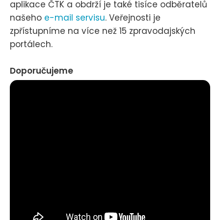
aplikace ČTK a obdrží je také tisíce odběratelů
našeho
e-mail servisu
. Veřejnosti je
zpřístupníme na více než 15 zpravodajských
portálech.
Doporučujeme