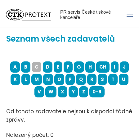
Menu
PR servis České tiskové
kanceláře
Seznam všech zadavatelů
A
B
C
D
E
F
G
H
CH
I
J
K
L
M
N
O
P
Q
R
S
T
U
V
W
X
Y
Z
0-9
Od tohoto zadavatele nejsou k dispozici žádné
zprávy.
Nalezený počet: 0