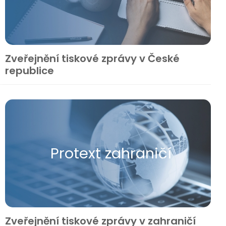
Zveřejnění tiskové zprávy v České
republice
Protext zahraničí
Zveřejnění tiskové zprávy v zahraničí