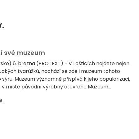
W.
uží své muzeum
sko) 6. března (PROTEXT) - V Lošticích najdete nejen
ckých tvarůžků, nachází se zde i muzeum tohoto
 sýru. Muzeum významně přispívá k jeho popularizaci.
o v místě původní výrobny otevřeno Muzeum...
W.