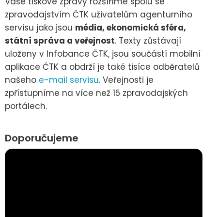
Vaše tiskové zprávy rozšíříme spolu se
zpravodajstvím ČTK uživatelům agenturního
servisu jako jsou
média, ekonomická sféra,
státní správa a veřejnost
. Texty zůstávají
uloženy v Infobance ČTK, jsou součástí mobilní
aplikace ČTK a obdrží je také tisíce odběratelů
našeho
e-mail servisu
. Veřejnosti je
zpřístupníme na více než 15 zpravodajských
portálech.
Doporučujeme