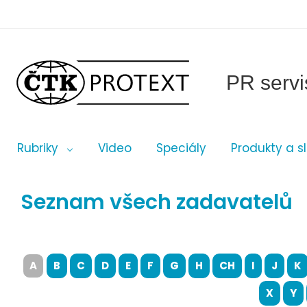
PR servi
Rubriky
Video
Speciály
Produkty a s
Seznam všech zadavatelů
A
B
C
D
E
F
G
H
CH
I
J
K
X
Y