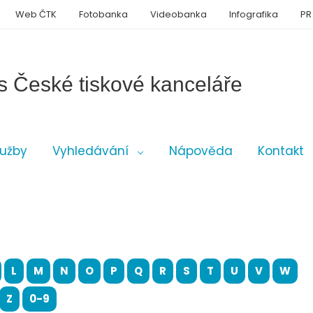
Web ČTK
Fotobanka
Videobanka
Infografika
PR
s České tiskové kanceláře
lužby
Vyhledávání
Nápověda
Kontakt
L
M
N
O
P
Q
R
S
T
U
V
W
Z
0-9