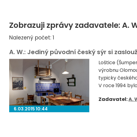
Zobrazuji zprávy zadavatele: A. 
Nalezený počet: 1
A. W.: Jediný původní český sýr si zaslo
Loštice (Šumper
výrobnu Olomou
typicky českého
V roce 1994 byl
Zadavatel:
A. 
6.03.2015 10:44