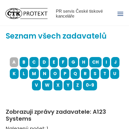
Menu
PR servis České tiskové
kanceláře
Seznam všech zadavatelů
A
B
C
D
E
F
G
H
CH
I
J
K
L
M
N
O
P
Q
R
S
T
U
V
W
X
Y
Z
0-9
Zobrazuji zprávy zadavatele: A123
Systems
Nalezený počet: 1