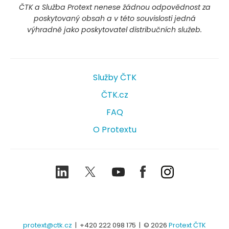
ČTK a Služba Protext nenese žádnou odpovědnost za
poskytovaný obsah a v této souvislosti jedná
výhradně jako poskytovatel distribučních služeb.
Služby ČTK
ČTK.cz
FAQ
O Protextu
LinkedIn
Twitter
Youtube
Facebook
Instagram
protext@ctk.cz
|
+420 222 098 175
| © 2026
Protext ČTK