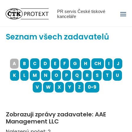
Menu
PR servis České tiskové
kanceláře
Seznam všech zadavatelů
A
B
C
D
E
F
G
H
CH
I
J
K
L
M
N
O
P
Q
R
S
T
U
V
W
X
Y
Z
0-9
Zobrazuji zprávy zadavatele: AAE
Management LLC
Nalezený počet: 2