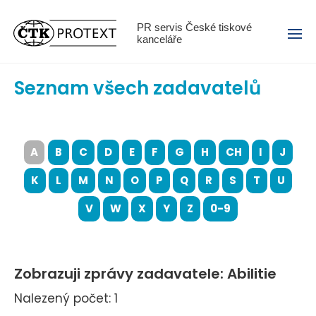
Menu
PR servis České tiskové
kanceláře
Seznam všech zadavatelů
A
B
C
D
E
F
G
H
CH
I
J
K
L
M
N
O
P
Q
R
S
T
U
V
W
X
Y
Z
0-9
Zobrazuji zprávy zadavatele: Abilitie
Nalezený počet: 1