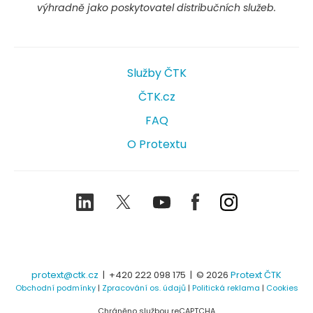
výhradně jako poskytovatel distribučních služeb.
Služby ČTK
ČTK.cz
FAQ
O Protextu
LinkedIn
Twitter
Youtube
Facebook
Instagram
protext@ctk.cz
|
+420 222 098 175
| © 2026
Protext ČTK
Obchodní podmínky
|
Zpracování os. údajů
|
Politická reklama
|
Cookies
Chráněno službou reCAPTCHA