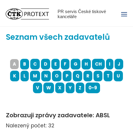
Menu
PR servis České tiskové
kanceláře
Seznam všech zadavatelů
A
B
C
D
E
F
G
H
CH
I
J
K
L
M
N
O
P
Q
R
S
T
U
V
W
X
Y
Z
0-9
Zobrazuji zprávy zadavatele: ABSL
Nalezený počet: 32