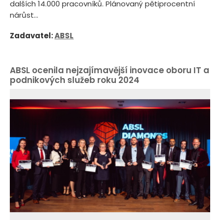
dalších 14.000 pracovníků. Plánovaný pětiprocentní
nárůst...
Zadavatel:
ABSL
ABSL ocenila nejzajímavější inovace oboru IT a
podnikových služeb roku 2024