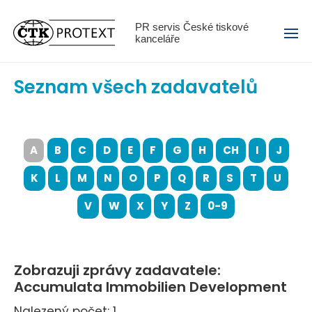
Menu
PR servis České tiskové
kanceláře
Seznam všech zadavatelů
A
B
C
D
E
F
G
H
CH
I
J
K
L
M
N
O
P
Q
R
S
T
U
V
W
X
Y
Z
0-9
Zobrazuji zprávy zadavatele:
Accumulata Immobilien Development
Nalezený počet: 1