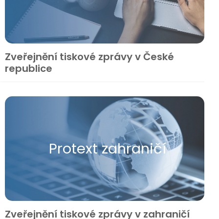
Zveřejnění tiskové zprávy v České
republice
Protext zahraničí
Zveřejnění tiskové zprávy v zahraničí