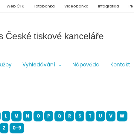
Web ČTK
Fotobanka
Videobanka
Infografika
PR
s České tiskové kanceláře
lužby
Vyhledávání
Nápověda
Kontakt
L
M
N
O
P
Q
R
S
T
U
V
W
Z
0-9