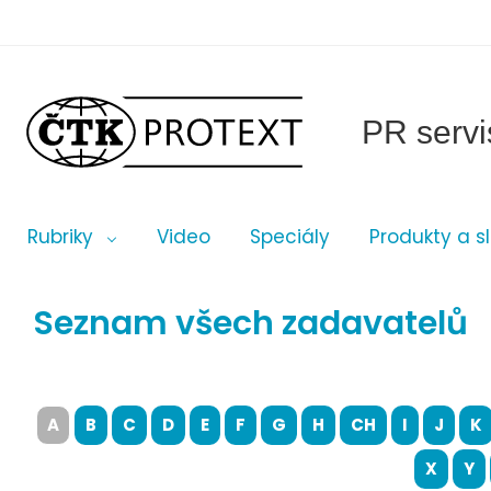
PR servi
Rubriky
Video
Speciály
Produkty a s
Seznam všech zadavatelů
A
B
C
D
E
F
G
H
CH
I
J
K
X
Y