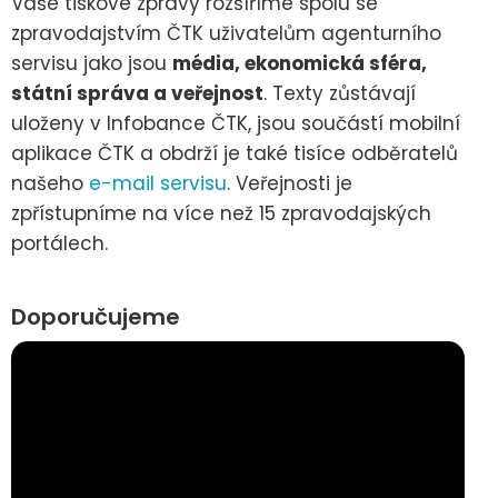
Vaše tiskové zprávy rozšíříme spolu se
zpravodajstvím ČTK uživatelům agenturního
servisu jako jsou
média, ekonomická sféra,
státní správa a veřejnost
. Texty zůstávají
uloženy v Infobance ČTK, jsou součástí mobilní
aplikace ČTK a obdrží je také tisíce odběratelů
našeho
e-mail servisu
. Veřejnosti je
zpřístupníme na více než 15 zpravodajských
portálech.
Doporučujeme