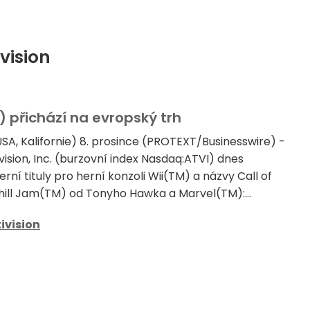
vision
M) přichází na evropský trh
SA, Kalifornie) 8. prosince (PROTEXT/Businesswire) -
ision, Inc. (burzovní index Nasdaq:ATVI) dnes
herní tituly pro herní konzoli Wii(TM) a názvy Call of
ill Jam(TM) od Tonyho Hawka a Marvel(TM):...
ivision