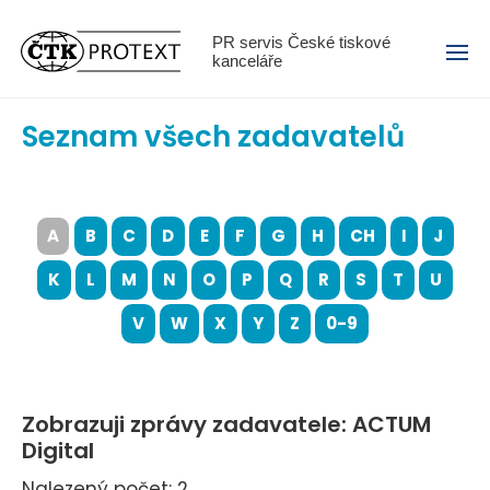
Menu
PR servis České tiskové
kanceláře
Seznam všech zadavatelů
A
B
C
D
E
F
G
H
CH
I
J
K
L
M
N
O
P
Q
R
S
T
U
V
W
X
Y
Z
0-9
Zobrazuji zprávy zadavatele: ACTUM
Digital
Nalezený počet: 2