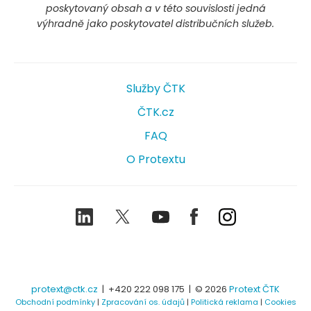
poskytovaný obsah a v této souvislosti jedná
výhradně jako poskytovatel distribučních služeb.
Služby ČTK
ČTK.cz
FAQ
O Protextu
LinkedIn
Twitter
Youtube
Facebook
Instagram
protext@ctk.cz
|
+420 222 098 175
| © 2026
Protext ČTK
Obchodní podmínky
|
Zpracování os. údajů
|
Politická reklama
|
Cookies