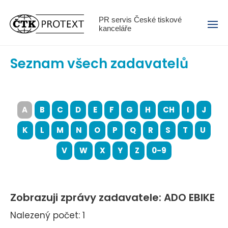
Menu
PR servis České tiskové
kanceláře
Seznam všech zadavatelů
A
B
C
D
E
F
G
H
CH
I
J
K
L
M
N
O
P
Q
R
S
T
U
V
W
X
Y
Z
0-9
Zobrazuji zprávy zadavatele: ADO EBIKE
Nalezený počet: 1