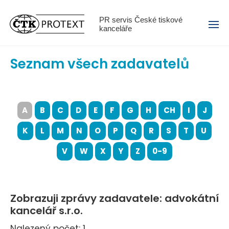
Menu
PR servis České tiskové
kanceláře
Seznam všech zadavatelů
A
B
C
D
E
F
G
H
CH
I
J
K
L
M
N
O
P
Q
R
S
T
U
V
W
X
Y
Z
0-9
Zobrazuji zprávy zadavatele: advokátní
kancelář s.r.o.
Nalezený počet: 1