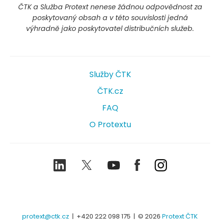
ČTK a Služba Protext nenese žádnou odpovědnost za
poskytovaný obsah a v této souvislosti jedná
výhradně jako poskytovatel distribučních služeb.
Služby ČTK
ČTK.cz
FAQ
O Protextu
LinkedIn
Twitter
Youtube
Facebook
Instagram
protext@ctk.cz
|
+420 222 098 175
| © 2026
Protext ČTK