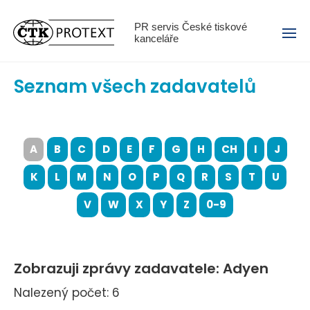
Menu
PR servis České tiskové
kanceláře
Seznam všech zadavatelů
A
B
C
D
E
F
G
H
CH
I
J
K
L
M
N
O
P
Q
R
S
T
U
V
W
X
Y
Z
0-9
Zobrazuji zprávy zadavatele: Adyen
Nalezený počet: 6