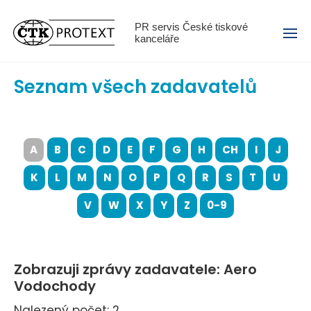
Menu
PR servis České tiskové
kanceláře
Seznam všech zadavatelů
A
B
C
D
E
F
G
H
CH
I
J
K
L
M
N
O
P
Q
R
S
T
U
V
W
X
Y
Z
0-9
Zobrazuji zprávy zadavatele: Aero
Vodochody
Nalezený počet: 2