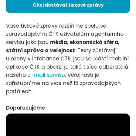
Chci dostávat tiskové zprávy
Vaše tiskové zprávy rozšíříme spolu se
zpravodajstvím ČTK uživatelům agenturního
servisu jako jsou
média, ekonomická sféra,
státní správa a veřejnost
. Texty zůstávají
uloženy v Infobance ČTK, jsou součástí mobilní
aplikace ČTK a obdrží je také tisíce odběratelů
našeho
e-mail servisu
. Veřejnosti je
zpřístupníme na více než 15 zpravodajských
portálech.
Doporučujeme