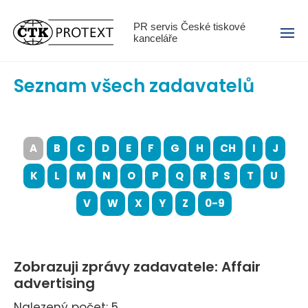
Menu
PR servis České tiskové
kanceláře
Seznam všech zadavatelů
A
B
C
D
E
F
G
H
CH
I
J
K
L
M
N
O
P
Q
R
S
T
U
V
W
X
Y
Z
0-9
Zobrazuji zprávy zadavatele: Affair
advertising
Nalezený počet: 5