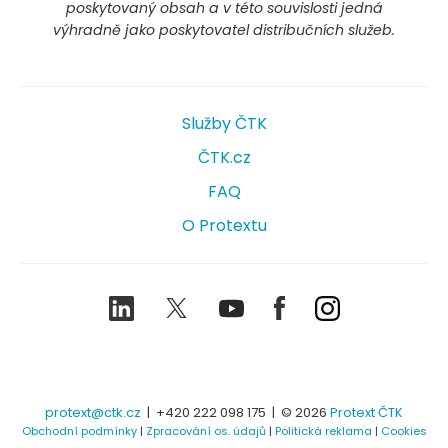
poskytovaný obsah a v této souvislosti jedná
výhradně jako poskytovatel distribučních služeb.
Služby ČTK
ČTK.cz
FAQ
O Protextu
LinkedIn
Twitter
Youtube
Facebook
Instagram
protext@ctk.cz
|
+420 222 098 175
| © 2026
Protext ČTK
Obchodní podmínky
|
Zpracování os. údajů
|
Politická reklama
|
Cookies