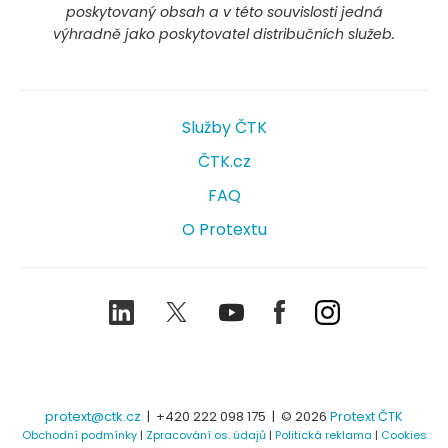
poskytovaný obsah a v této souvislosti jedná
výhradně jako poskytovatel distribučních služeb.
Služby ČTK
ČTK.cz
FAQ
O Protextu
LinkedIn
Twitter
Youtube
Facebook
Instagram
protext@ctk.cz
|
+420 222 098 175
| © 2026
Protext ČTK
Obchodní podmínky
|
Zpracování os. údajů
|
Politická reklama
|
Cookies