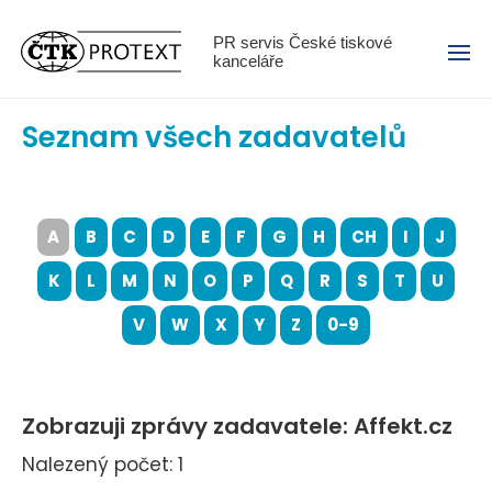
Menu
PR servis České tiskové
kanceláře
Seznam všech zadavatelů
A
B
C
D
E
F
G
H
CH
I
J
K
L
M
N
O
P
Q
R
S
T
U
V
W
X
Y
Z
0-9
Zobrazuji zprávy zadavatele: Affekt.cz
Nalezený počet: 1