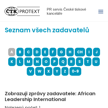
Menu
PR servis České tiskové
kanceláře
Seznam všech zadavatelů
A
B
C
D
E
F
G
H
CH
I
J
K
L
M
N
O
P
Q
R
S
T
U
V
W
X
Y
Z
0-9
Zobrazuji zprávy zadavatele: African
Leadership International
Nalezený počet: 1