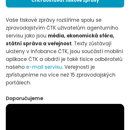
Chci dostávat tiskové zprávy
Vaše tiskové zprávy rozšíříme spolu se
zpravodajstvím ČTK uživatelům agenturního
servisu jako jsou
média, ekonomická sféra,
státní správa a veřejnost
. Texty zůstávají
uloženy v Infobance ČTK, jsou součástí mobilní
aplikace ČTK a obdrží je také tisíce odběratelů
našeho
e-mail servisu
. Veřejnosti je
zpřístupníme na více než 15 zpravodajských
portálech.
Doporučujeme