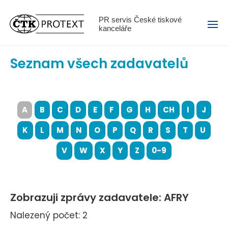
Menu
PR servis České tiskové
kanceláře
Seznam všech zadavatelů
A
B
C
D
E
F
G
H
CH
I
J
K
L
M
N
O
P
Q
R
S
T
U
V
W
X
Y
Z
0-9
Zobrazuji zprávy zadavatele: AFRY
Nalezený počet: 2