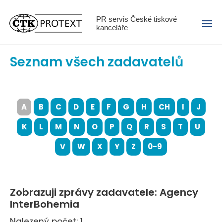
Menu
PR servis České tiskové
kanceláře
Seznam všech zadavatelů
A
B
C
D
E
F
G
H
CH
I
J
K
L
M
N
O
P
Q
R
S
T
U
V
W
X
Y
Z
0-9
Zobrazuji zprávy zadavatele: Agency
InterBohemia
Nalezený počet: 1