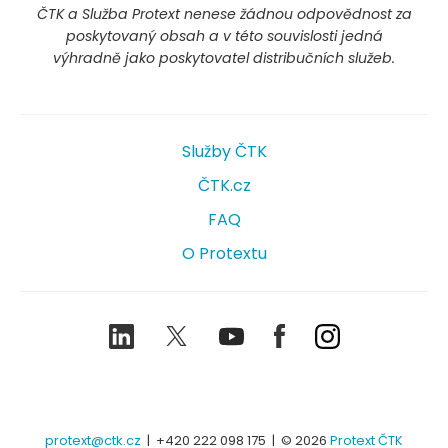
ČTK a Služba Protext nenese žádnou odpovědnost za
poskytovaný obsah a v této souvislosti jedná
výhradně jako poskytovatel distribučních služeb.
Služby ČTK
ČTK.cz
FAQ
O Protextu
LinkedIn
Twitter
Youtube
Facebook
Instagram
protext@ctk.cz
|
+420 222 098 175
| © 2026
Protext ČTK