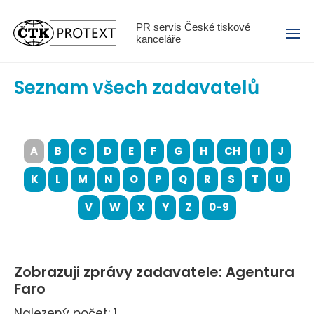
Menu
PR servis České tiskové
kanceláře
Seznam všech zadavatelů
A
B
C
D
E
F
G
H
CH
I
J
K
L
M
N
O
P
Q
R
S
T
U
V
W
X
Y
Z
0-9
Zobrazuji zprávy zadavatele: Agentura
Faro
Nalezený počet: 1