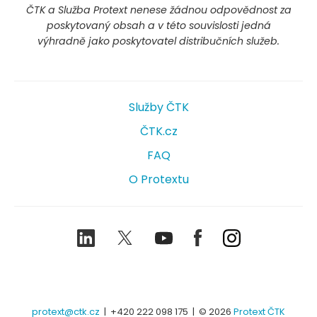
ČTK a Služba Protext nenese žádnou odpovědnost za
poskytovaný obsah a v této souvislosti jedná
výhradně jako poskytovatel distribučních služeb.
Služby ČTK
ČTK.cz
FAQ
O Protextu
LinkedIn
Twitter
Youtube
Facebook
Instagram
protext@ctk.cz
|
+420 222 098 175
| © 2026
Protext ČTK