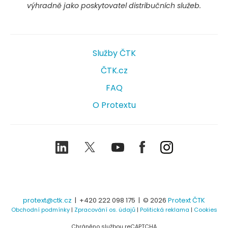
výhradně jako poskytovatel distribučních služeb.
Služby ČTK
ČTK.cz
FAQ
O Protextu
LinkedIn
Twitter
Youtube
Facebook
Instagram
protext@ctk.cz
|
+420 222 098 175
| © 2026
Protext ČTK
Obchodní podmínky
|
Zpracování os. údajů
|
Politická reklama
|
Cookies
Chráněno službou reCAPTCHA