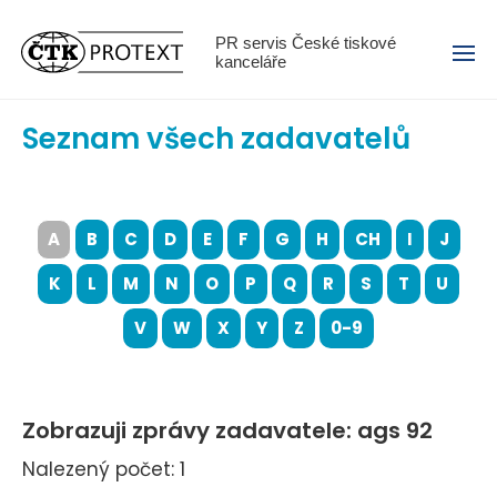
Menu
PR servis České tiskové
kanceláře
Seznam všech zadavatelů
A
B
C
D
E
F
G
H
CH
I
J
K
L
M
N
O
P
Q
R
S
T
U
V
W
X
Y
Z
0-9
Zobrazuji zprávy zadavatele: ags 92
Nalezený počet: 1