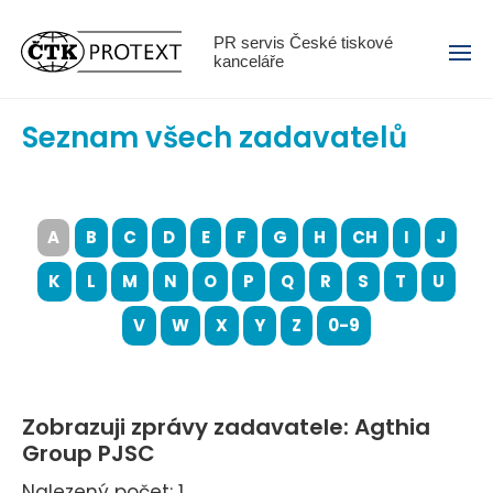
Menu
PR servis České tiskové
kanceláře
Seznam všech zadavatelů
A
B
C
D
E
F
G
H
CH
I
J
K
L
M
N
O
P
Q
R
S
T
U
V
W
X
Y
Z
0-9
Zobrazuji zprávy zadavatele: Agthia
Group PJSC
Nalezený počet: 1