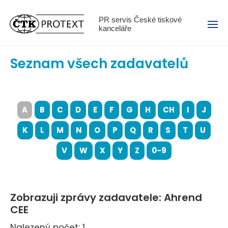
Menu
PR servis České tiskové
kanceláře
Seznam všech zadavatelů
A
B
C
D
E
F
G
H
CH
I
J
K
L
M
N
O
P
Q
R
S
T
U
V
W
X
Y
Z
0-9
Zobrazuji zprávy zadavatele: Ahrend
CEE
Nalezený počet: 1