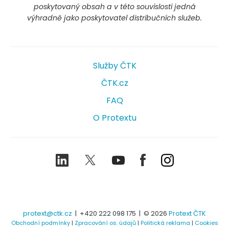
poskytovaný obsah a v této souvislosti jedná
výhradně jako poskytovatel distribučních služeb.
Služby ČTK
ČTK.cz
FAQ
O Protextu
LinkedIn
Twitter
Youtube
Facebook
Instagram
protext@ctk.cz
|
+420 222 098 175
| © 2026
Protext ČTK
Obchodní podmínky
|
Zpracování os. údajů
|
Politická reklama
|
Cookies