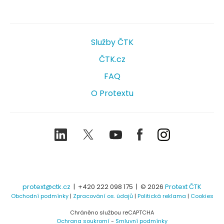
Služby ČTK
ČTK.cz
FAQ
O Protextu
LinkedIn
Twitter
Youtube
Facebook
Instagram
protext@ctk.cz
|
+420 222 098 175
| © 2026
Protext ČTK
Obchodní podmínky
|
Zpracování os. údajů
|
Politická reklama
|
Cookies
Chráněno službou reCAPTCHA
Ochrana soukromí
-
Smluvní podmínky