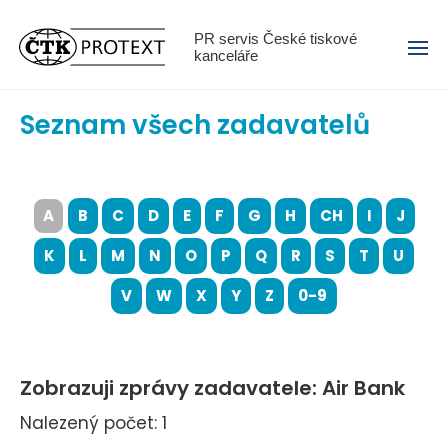
Menu
PR servis České tiskové
kanceláře
Seznam všech zadavatelů
A
B
C
D
E
F
G
H
CH
I
J
K
L
M
N
O
P
Q
R
S
T
U
V
W
X
Y
Z
0-9
Zobrazuji zprávy zadavatele: Air Bank
Nalezený počet: 1