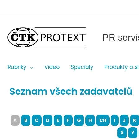
PR servi
Rubriky
Video
Speciály
Produkty a s
Seznam všech zadavatelů
A
B
C
D
E
F
G
H
CH
I
J
K
X
Y