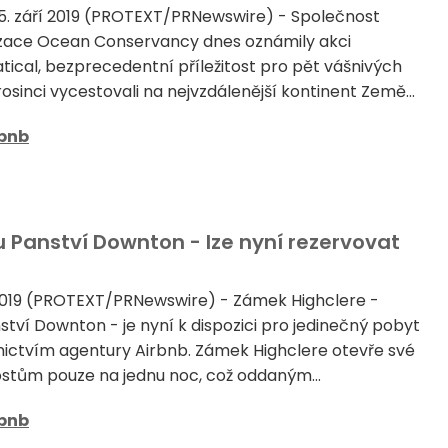
5. září 2019 (PROTEXT/PRNewswire) - Společnost
izace Ocean Conservancy dnes oznámily akci
tical, bezprecedentní příležitost pro pět vášnivých
rosinci vycestovali na nejvzdálenější kontinent Země...
rbnb
lu Panství Downton - lze nyní rezervovat
 2019 (PROTEXT/PRNewswire) - Zámek Highclere -
nství Downton - je nyní k dispozici pro jedinečný pobyt
ictvím agentury Airbnb. Zámek Highclere otevře své
stům pouze na jednu noc, což oddaným...
rbnb