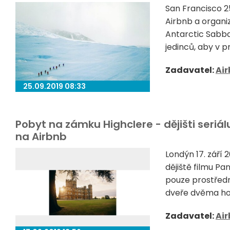
San Francisco 2
Airbnb a organ
Antarctic Sabba
jedinců, aby v p
Zadavatel:
Ai
25.09.2019 08:33
Pobyt na zámku Highclere - dějišti seriá
na Airbnb
Londýn 17. září
dějiště filmu Pa
pouze prostředn
dveře dvěma ho
Zadavatel:
Ai