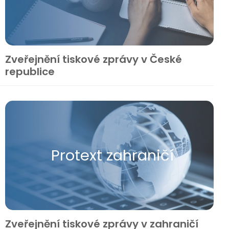
Zveřejnění tiskové zprávy v České
republice
Protext zahraničí
Zveřejnění tiskové zprávy v zahraničí