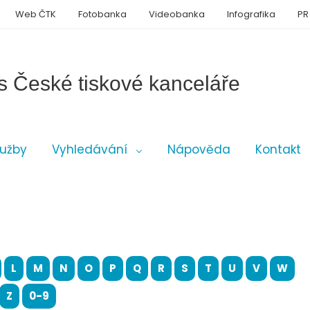
Web ČTK
Fotobanka
Videobanka
Infografika
PR
s České tiskové kanceláře
lužby
Vyhledávání
Nápověda
Kontakt
L
M
N
O
P
Q
R
S
T
U
V
W
Z
0-9