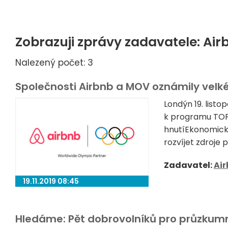
Zobrazuji zprávy zadavatele: Air
Nalezený počet: 3
Společnosti Airbnb a MOV oznámily velké 
Londýn 19. list
k programu TOP 
hnutíEkonomická
rozvíjet zdroje 
Zadavatel:
Ai
19.11.2019 08:45
Hledáme: Pět dobrovolníků pro průzkum