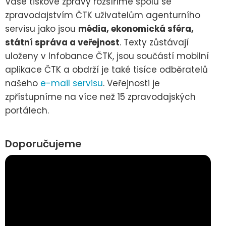
Vaše tiskové zprávy rozšíříme spolu se
zpravodajstvím ČTK uživatelům agenturního
servisu jako jsou
média, ekonomická sféra,
státní správa a veřejnost
. Texty zůstávají
uloženy v Infobance ČTK, jsou součástí mobilní
aplikace ČTK a obdrží je také tisíce odběratelů
našeho
e-mail servisu
. Veřejnosti je
zpřístupníme na více než 15 zpravodajských
portálech.
Doporučujeme