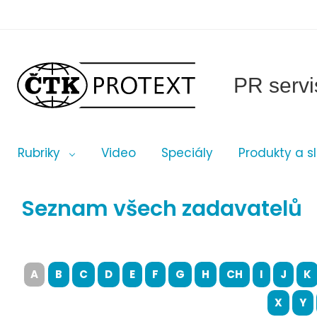
PR servi
Rubriky
Video
Speciály
Produkty a s
Seznam všech zadavatelů
A
B
C
D
E
F
G
H
CH
I
J
K
X
Y