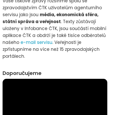
Vaše tiskové zprávy rozšíříme spolu se
zpravodajstvím ČTK uživatelům agenturního
servisu jako jsou
média, ekonomická sféra,
státní správa a veřejnost
. Texty zůstávají
uloženy v Infobance ČTK, jsou součástí mobilní
aplikace ČTK a obdrží je také tisíce odběratelů
našeho
e-mail servisu
. Veřejnosti je
zpřístupníme na více než 15 zpravodajských
portálech.
Doporučujeme