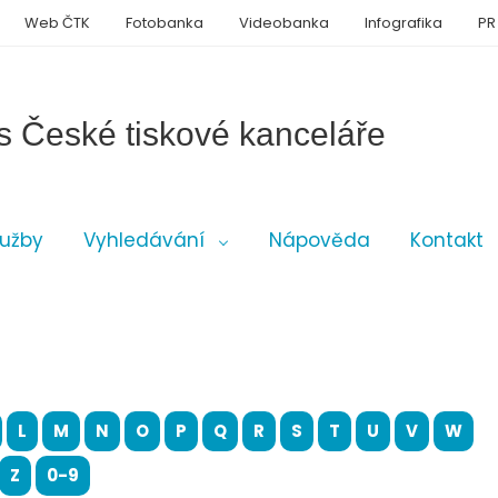
Web ČTK
Fotobanka
Videobanka
Infografika
PR
s České tiskové kanceláře
lužby
Vyhledávání
Nápověda
Kontakt
L
M
N
O
P
Q
R
S
T
U
V
W
Z
0-9