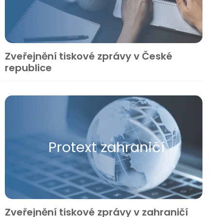
Zveřejnění tiskové zprávy v České
republice
Protext zahraničí
Zveřejnění tiskové zprávy v zahraničí