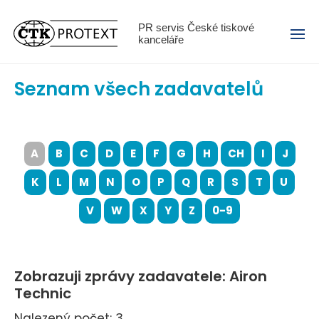
Menu
PR servis České tiskové
kanceláře
Seznam všech zadavatelů
A
B
C
D
E
F
G
H
CH
I
J
K
L
M
N
O
P
Q
R
S
T
U
V
W
X
Y
Z
0-9
Zobrazuji zprávy zadavatele: Airon
Technic
Nalezený počet: 3