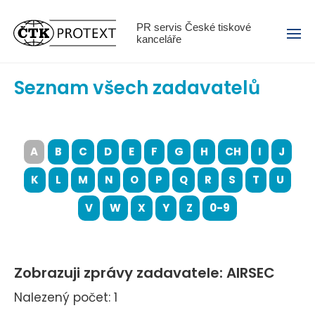
Menu
PR servis České tiskové
kanceláře
Seznam všech zadavatelů
A
B
C
D
E
F
G
H
CH
I
J
K
L
M
N
O
P
Q
R
S
T
U
V
W
X
Y
Z
0-9
Zobrazuji zprávy zadavatele: AIRSEC
Nalezený počet: 1