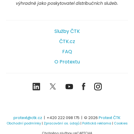
výhradně jako poskytovatel distribučních služeb.
Služby ČTK
ČTK.cz
FAQ
O Protextu
LinkedIn
Twitter
Youtube
Facebook
Instagram
protext@ctk.cz
|
+420 222 098 175
| © 2026
Protext ČTK
Obchodní podmínky
|
Zpracování os. údajů
|
Politická reklama
|
Cookies
Chráněno službou reCAPTCHA