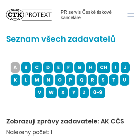
Menu
PR servis České tiskové
kanceláře
Seznam všech zadavatelů
A
B
C
D
E
F
G
H
CH
I
J
K
L
M
N
O
P
Q
R
S
T
U
V
W
X
Y
Z
0-9
Zobrazuji zprávy zadavatele: AK CČS
Nalezený počet: 1