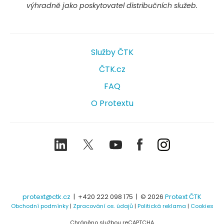
výhradně jako poskytovatel distribučních služeb.
Služby ČTK
ČTK.cz
FAQ
O Protextu
LinkedIn
Twitter
Youtube
Facebook
Instagram
protext@ctk.cz
|
+420 222 098 175
| © 2026
Protext ČTK
Obchodní podmínky
|
Zpracování os. údajů
|
Politická reklama
|
Cookies
Chráněno službou reCAPTCHA