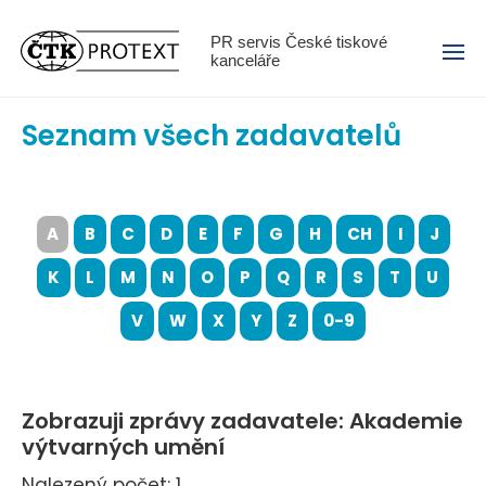
Menu
PR servis České tiskové
kanceláře
Seznam všech zadavatelů
A
B
C
D
E
F
G
H
CH
I
J
K
L
M
N
O
P
Q
R
S
T
U
V
W
X
Y
Z
0-9
Zobrazuji zprávy zadavatele: Akademie
výtvarných umění
Nalezený počet: 1