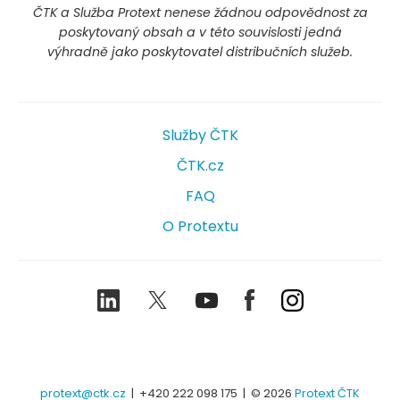
ČTK a Služba Protext nenese žádnou odpovědnost za
poskytovaný obsah a v této souvislosti jedná
výhradně jako poskytovatel distribučních služeb.
Služby ČTK
ČTK.cz
FAQ
O Protextu
LinkedIn
Twitter
Youtube
Facebook
Instagram
protext@ctk.cz
|
+420 222 098 175
| © 2026
Protext ČTK