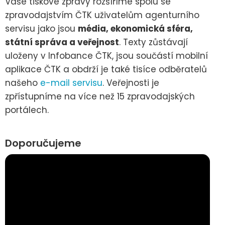
Vaše tiskové zprávy rozšíříme spolu se
zpravodajstvím ČTK uživatelům agenturního
servisu jako jsou
média, ekonomická sféra,
státní správa a veřejnost
. Texty zůstávají
uloženy v Infobance ČTK, jsou součástí mobilní
aplikace ČTK a obdrží je také tisíce odběratelů
našeho
e-mail servisu
. Veřejnosti je
zpřístupníme na více než 15 zpravodajských
portálech.
Doporučujeme