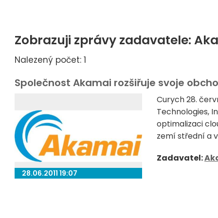
Zobrazuji zprávy zadavatele: Ak
Nalezený počet: 1
Společnost Akamai rozšiřuje svoje obcho
Curych 28. čer
Technologies, I
optimalizaci clo
zemí střední a v
Zadavatel:
Ak
28.06.2011 19:07