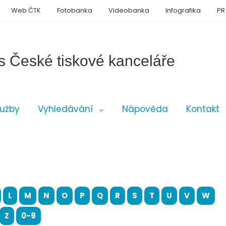
Web ČTK
Fotobanka
Videobanka
Infografika
PR
s České tiskové kanceláře
lužby
Vyhledávání
Nápověda
Kontakt
L
M
N
O
P
Q
R
S
T
U
V
W
Z
0-9