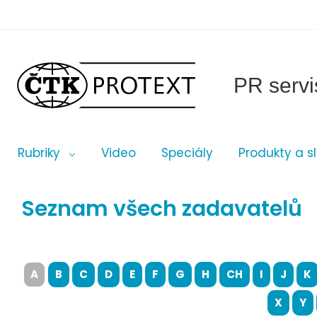
PR servi
Rubriky
Video
Speciály
Produkty a s
Seznam všech zadavatelů
A
B
C
D
E
F
G
H
CH
I
J
K
X
Y