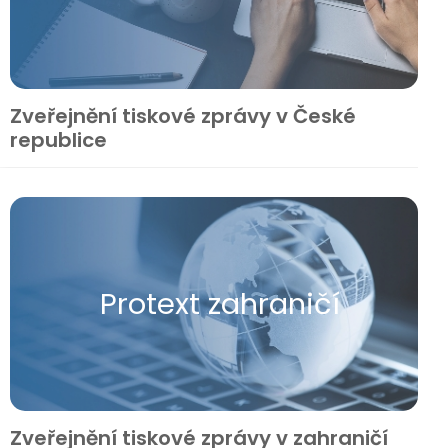
Zveřejnění tiskové zprávy v České
republice
Protext zahraničí
Zveřejnění tiskové zprávy v zahraničí