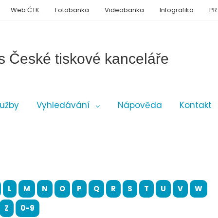
Web ČTK
Fotobanka
Videobanka
Infografika
PR
s České tiskové kanceláře
lužby
Vyhledávání
Nápověda
Kontakt
L
M
N
O
P
Q
R
S
T
U
V
W
Z
0-9