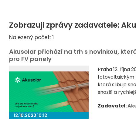
Zobrazuji zprávy zadavatele: Aku
Nalezený počet: 1
Akusolar přichází na trh s novinkou, která
pro FV panely
Praha 12. října
fotovoltaickým z
která slibuje sn
snazší a rychlejš
Zadavatel:
Ak
12.10.2023 10:12