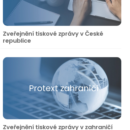
Zveřejnění tiskové zprávy v České
republice
Protext zahraničí
Zveřejnění tiskové zprávy v zahraničí