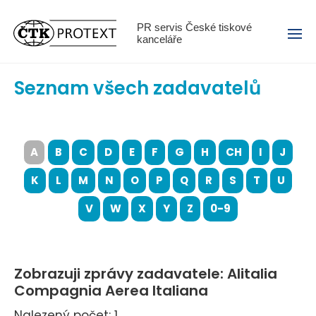
Menu
PR servis České tiskové
kanceláře
Seznam všech zadavatelů
A
B
C
D
E
F
G
H
CH
I
J
K
L
M
N
O
P
Q
R
S
T
U
V
W
X
Y
Z
0-9
Zobrazuji zprávy zadavatele: Alitalia
Compagnia Aerea Italiana
Nalezený počet: 1