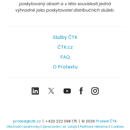
poskytovaný obsah a v této souvislosti jedná
výhradně jako poskytovatel distribučních služeb.
Služby ČTK
ČTK.cz
FAQ
O Protextu
LinkedIn
Twitter
Youtube
Facebook
Instagram
protext@ctk.cz
|
+420 222 098 175
| © 2026
Protext ČTK
Obchodní podmínky
|
Zpracování os. údajů
|
Politická reklama
|
Cookies