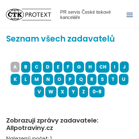
Menu
PR servis České tiskové
kanceláře
Seznam všech zadavatelů
A
B
C
D
E
F
G
H
CH
I
J
K
L
M
N
O
P
Q
R
S
T
U
V
W
X
Y
Z
0-9
Zobrazuji zprávy zadavatele:
Allpotraviny.cz
Nalezený počet: 1