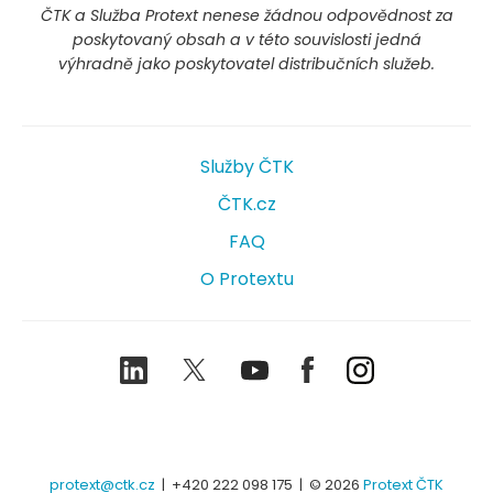
ČTK a Služba Protext nenese žádnou odpovědnost za
poskytovaný obsah a v této souvislosti jedná
výhradně jako poskytovatel distribučních služeb.
Služby ČTK
ČTK.cz
FAQ
O Protextu
LinkedIn
Twitter
Youtube
Facebook
Instagram
protext@ctk.cz
|
+420 222 098 175
| © 2026
Protext ČTK