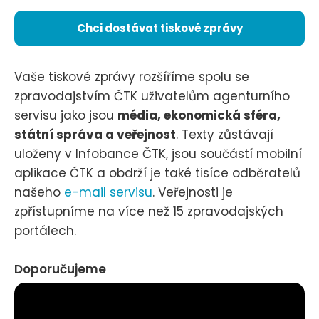
Chci dostávat tiskové zprávy
Vaše tiskové zprávy rozšíříme spolu se
zpravodajstvím ČTK uživatelům agenturního
servisu jako jsou
média, ekonomická sféra,
státní správa a veřejnost
. Texty zůstávají
uloženy v Infobance ČTK, jsou součástí mobilní
aplikace ČTK a obdrží je také tisíce odběratelů
našeho
e-mail servisu
. Veřejnosti je
zpřístupníme na více než 15 zpravodajských
portálech.
Doporučujeme