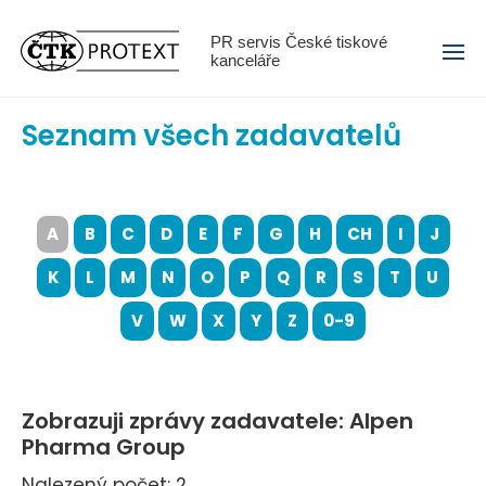
Menu
PR servis České tiskové
kanceláře
Seznam všech zadavatelů
A
B
C
D
E
F
G
H
CH
I
J
K
L
M
N
O
P
Q
R
S
T
U
V
W
X
Y
Z
0-9
Zobrazuji zprávy zadavatele: Alpen
Pharma Group
Nalezený počet: 2