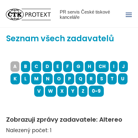
Menu
PR servis České tiskové
kanceláře
Seznam všech zadavatelů
A
B
C
D
E
F
G
H
CH
I
J
K
L
M
N
O
P
Q
R
S
T
U
V
W
X
Y
Z
0-9
Zobrazuji zprávy zadavatele: Altereo
Nalezený počet: 1