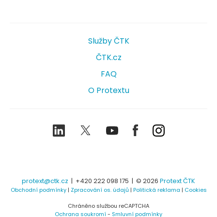
Služby ČTK
ČTK.cz
FAQ
O Protextu
LinkedIn
Twitter
Youtube
Facebook
Instagram
protext@ctk.cz
|
+420 222 098 175
| © 2026
Protext ČTK
Obchodní podmínky
|
Zpracování os. údajů
|
Politická reklama
|
Cookies
Chráněno službou reCAPTCHA
Ochrana soukromí
-
Smluvní podmínky