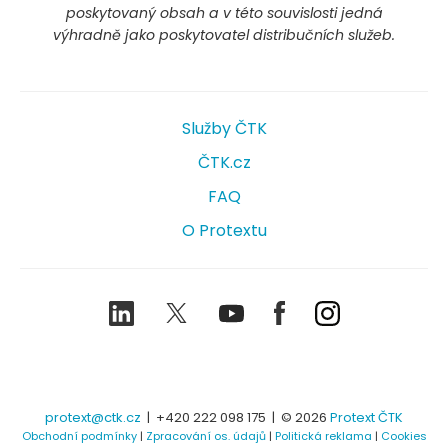
poskytovaný obsah a v této souvislosti jedná
výhradně jako poskytovatel distribučních služeb.
Služby ČTK
ČTK.cz
FAQ
O Protextu
LinkedIn
Twitter
Youtube
Facebook
Instagram
protext@ctk.cz
|
+420 222 098 175
| © 2026
Protext ČTK
Obchodní podmínky
|
Zpracování os. údajů
|
Politická reklama
|
Cookies