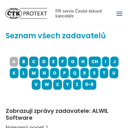
Menu
PR servis České tiskové
kanceláře
Seznam všech zadavatelů
A
B
C
D
E
F
G
H
CH
I
J
K
L
M
N
O
P
Q
R
S
T
U
V
W
X
Y
Z
0-9
Zobrazuji zprávy zadavatele: ALWIL
Software
Nalezený počet: 1