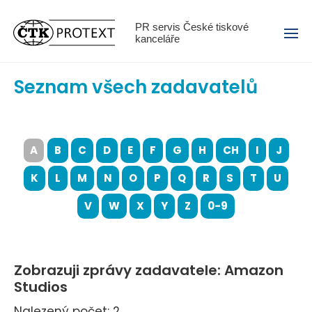
Menu
PR servis České tiskové
kanceláře
Seznam všech zadavatelů
A
B
C
D
E
F
G
H
CH
I
J
K
L
M
N
O
P
Q
R
S
T
U
V
W
X
Y
Z
0-9
Zobrazuji zprávy zadavatele: Amazon
Studios
Nalezený počet: 2