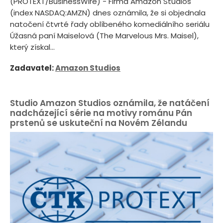
(PROTEXT/BusinessWire) - Firma Amazon Studios
(index NASDAQ:AMZN) dnes oznámila, že si objednala
natočení čtvrté řady oblíbeného komediálního seriálu
Úžasná paní Maiselová (The Marvelous Mrs. Maisel),
který získal...
Zadavatel:
Amazon Studios
Studio Amazon Studios oznámila, že natáčení
nadcházející série na motivy románu Pán
prstenů se uskuteční na Novém Zélandu