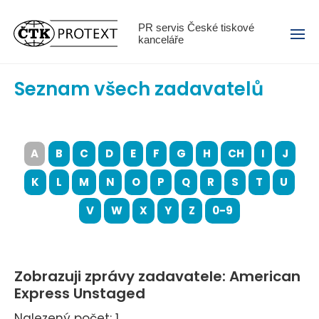
Menu
PR servis České tiskové
kanceláře
Seznam všech zadavatelů
A
B
C
D
E
F
G
H
CH
I
J
K
L
M
N
O
P
Q
R
S
T
U
V
W
X
Y
Z
0-9
Zobrazuji zprávy zadavatele: American
Express Unstaged
Nalezený počet: 1