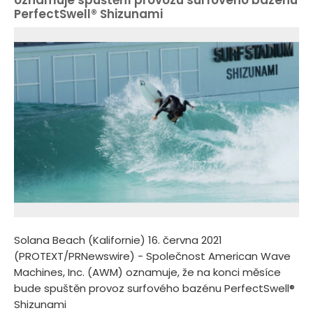
oznamuje spuštění provozu surfového bazénu
PerfectSwell® Shizunami
Solana Beach (Kalifornie) 16. června 2021
(PROTEXT/PRNewswire) - Společnost American Wave
Machines, Inc. (AWM) oznamuje, že na konci měsíce
bude spuštěn provoz surfového bazénu PerfectSwell®
Shizunami