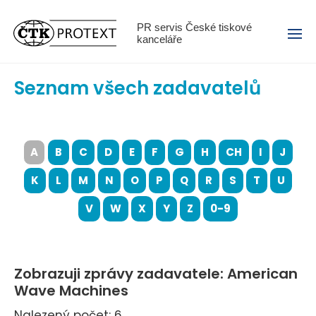
Menu
PR servis České tiskové
kanceláře
Seznam všech zadavatelů
A
B
C
D
E
F
G
H
CH
I
J
K
L
M
N
O
P
Q
R
S
T
U
V
W
X
Y
Z
0-9
Zobrazuji zprávy zadavatele: American
Wave Machines
Nalezený počet: 6