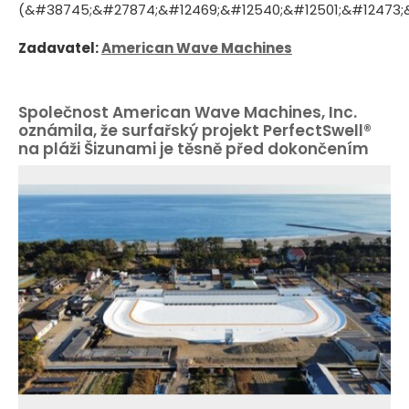
(&#38745;&#27874;&#12469;&#12540;&#12501;&#12473;&#1
Zadavatel:
American Wave Machines
Společnost American Wave Machines, Inc.
oznámila, že surfařský projekt PerfectSwell®
na pláži Šizunami je těsně před dokončením