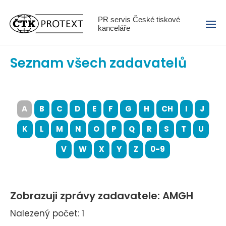
Menu
PR servis České tiskové
kanceláře
Seznam všech zadavatelů
A
B
C
D
E
F
G
H
CH
I
J
K
L
M
N
O
P
Q
R
S
T
U
V
W
X
Y
Z
0-9
Zobrazuji zprávy zadavatele: AMGH
Nalezený počet: 1