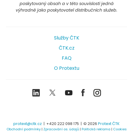
poskytovaný obsah a v této souvislosti jedná
výhradně jako poskytovatel distribučních služeb.
Služby ČTK
ČTK.cz
FAQ
O Protextu
LinkedIn
Twitter
Youtube
Facebook
Instagram
protext@ctk.cz
|
+420 222 098 175
| © 2026
Protext ČTK
Obchodní podmínky
|
Zpracování os. údajů
|
Politická reklama
|
Cookies